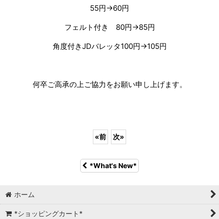
55円→60円
フェルト付き 80円→85円
角度付きJDバレッタ100円→105円
何卒ご高承の上ご協力をお願い申し上げます。
«
前
次
»
*What's New*
ホーム
*ショッピングカート*