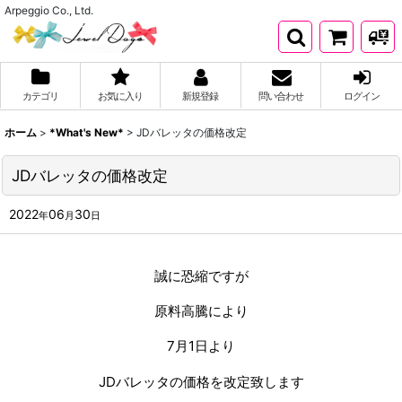
Arpeggio Co., Ltd.
カテゴリ
お気に入り
新規登録
問い合わせ
ログイン
ホーム
>
*What's New*
>
JDバレッタの価格改定
JDバレッタの価格改定
2022
06
30
年
月
日
誠に恐縮ですが
原料高騰により
7月1日より
JDバレッタの価格を改定致します