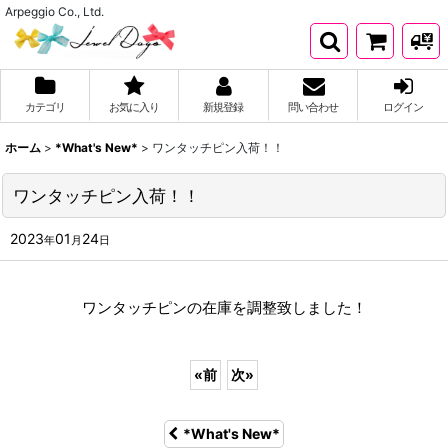
Arpeggio Co., Ltd.
カテゴリ
お気に入り
新規登録
問い合わせ
ログイン
ホーム
>
*What's New*
>
ワンタッチピン入荷！！
ワンタッチピン入荷！！
2023
01
24
年
月
日
ワンタッチピンの在庫を調整致しました！
«
前
次
»
*What's New*