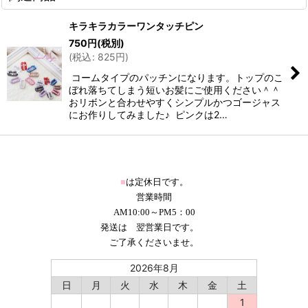
キラキラカラーワンタッチピン
750
円
(税別)
(
税込
:
825
円
)
コームタイプのパッチンになります。トップのこ
ぼれ落ちてしまう短いお髪にご使用ください＾＾
おリボンと合わせやすくシンプルかつゴージャス
にお作りしてみました♪ ピンクは2…
■
は定休日です。
営業時間
AM10:00～PM5：00
発送は 翌営業日です。
ご了承くださいませ。
2026年8月
日
月
火
水
木
金
土
1