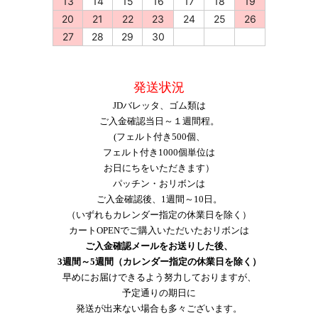
13
14
15
16
17
18
19
20
21
22
23
24
25
26
27
28
29
30
発送状況
JDバレッタ、ゴム類は
ご入金確認当日～１週間程。
(フェルト付き500個、
フェルト付き1000個単位は
お日にちをいただきます）
パッチン・おリボンは
ご入金確認後、1週間～10日。
（いずれもカレンダー指定の休業日を除く）
カートOPENでご購入いただいたおリボンは
ご入金確認メールをお送りした後、
3週間～5週間（カレンダー指定の休業日を除く）
早めにお届けできるよう努力しておりますが、
予定通りの期日に
発送が出来ない場合も多々ございます。