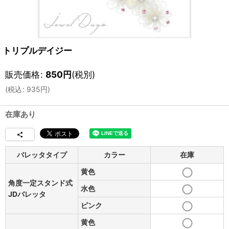
トリプルデイジー
販売価格
:
850
円
(税別)
(
税込
:
935
円
)
在庫あり
バレッタタイプ
カラー
在庫
黄色
角度一定スタンド式
水色
JDバレッタ
ピンク
黄色