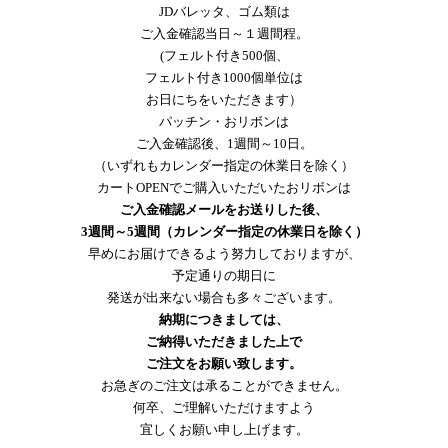
JDバレッタ、ゴム類は
ご入金確認当日～１週間程。
(フェルト付き500個、
フェルト付き1000個単位は
お日にちをいただきます）
パッチン・おリボンは
ご入金確認後、1週間～10日。
（いずれもカレンダー指定の休業日を除く）
カートOPENでご購入いただいたおリボンは
ご入金確認メールをお送りした後、
3週間～5週間（カレンダー指定の休業日を除く）
早めにお届けできるよう努力しておりますが、
予定通りの期日に
発送が出来ない場合も多々ございます。
納期につきましては、
ご納得いただきました上で
ご注文をお願い致します。
お急ぎのご注文は承ることができません。
何卒、ご理解いただけますよう
宜しくお願い申し上げます。