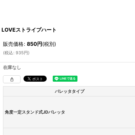
LOVEストライプハート
販売価格
:
850
円
(税別)
(
税込
:
935
円
)
在庫なし
バレッタタイプ
角度一定スタンド式JDバレッタ